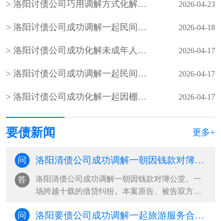
洛阳讨债公司巧用调解方式化解抚养纠纷让非婚生子女的平等权利落到实处
2026-04-23
洛阳讨债公司成功调解一起民间借贷纠纷，张某某将剩余5000元欠款全部归还刘某
2026-04-18
洛阳讨债公司成功化解未成年人抚养纠纷
2026-04-17
洛阳讨债公司成功调解一起民间借贷合同纠纷，有效化解了双方当事人的矛盾隔阂
2026-04-17
洛阳讨债公司成功化解一起因棚顶漏水引发的居民与物业纠纷
2026-04-17
要债新闻
更多+
洛阳清债公司成功调解一朝因钱款对簿公堂。一场跨越十载的借贷纠纷
问
洛阳清债公司成功调解一朝因钱款对簿公堂。一
答
场跨越十载的借贷纠纷。本案原告、被告双方夫
妻相识相交近四十年的挚友，双方因投资达成借
洛阳要债公司成功调解一起旅游服务合同纠纷，经承办法官耐心释法、居中协调，原被告双方互谅互让、各退一步，被告当庭全额履行付款义务
问
贷合意，约定高额利息，原告先后累计出借本金