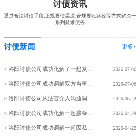
讨债资讯
通过合法讨债手段,正规要债渠道,合规要账路径等方式解决一
系列疑难债务
讨债新闻
更多+
洛阳讨债公司成功化解了一起复杂的劳动争议纠纷，有效维护双方当事人的合法权益
2026-07-06
洛阳讨债公司成功调解双方当事人共同承担杨某甲户西墙墙体倒塌部分的维修费用
2026-07-06
洛阳讨债公司从法官介入沟通调解、双方达成一致，到钱款即时兑付、当事人提交撤诉申请，郧西法院依托线上调解机制快速化解矛盾，高效兑现了当事人的合法权益
2026-06-22
洛阳讨债公司成功化解一起掺杂着家庭赡养和土地耕种的矛盾纠纷
2026-04-28
洛阳讨债公司成功调解一起因私自占用村内主干道引发的邻里纠纷
2026-04-25