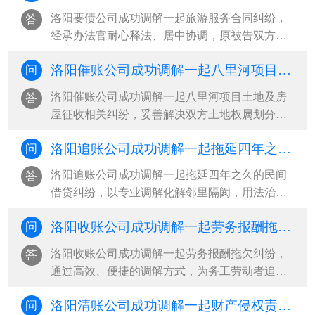
120万余元。款项借出后，原告仅收回13万元本金
洛阳要债公司成功调解一起旅游服务合同纠纷，
答
及少量利息，剩余欠款一拖就是十···
经承办法官耐心释法、居中协调，原被告双方互
谅互让、各退一步，被告当庭全额履行付款义
洛阳催账公司成功调解一起八里河项目土地及房屋征收相关纠纷，妥善解决双方土地权属划分、补偿款分配争议，高效化解基层矛盾
问
务。原告西安某旅行社与被告王某因旅游服务费
用产生纠纷，原告依约为被告提供某某沟等地旅
洛阳催账公司成功调解一起八里河项目土地及房
答
游接待服务，被告仅支付部分定金，···
屋征收相关纠纷，妥善解决双方土地权属划分、
补偿款分配争议，高效化解基层矛盾。据悉，此
洛阳追账公司成功调解一起拖延四年之久的民间借贷纠纷
问
次纠纷源于八里河项目土地征收工作推进过程
中，王某与薛某因涉案地块土地权属界定模糊、
洛阳追账公司成功调解一起拖延四年之久的民间
答
征地及房屋相关补偿款分配标准存在···
借贷纠纷，以专业调解化解邻里隔阂，用法治温
情守护群众权益，彰显了基层治理的温度与效
洛阳收账公司成功调解一起劳务报酬拖欠纠纷，通过高效、便捷的调解方式，为务工劳动者追回血汗钱，有效化解了双方矛盾
问
能。2021年11月，刘某因购买装修材料资金周转
困难，向好友吴某拆借人民币10000元，双方口头
洛阳收账公司成功调解一起劳务报酬拖欠纠纷，
答
约定，待装修工程完毕后及时归还借···
通过高效、便捷的调解方式，为务工劳动者追回
血汗钱，有效化解了双方矛盾。2025年5月23日至
洛阳清账公司成功调解一起财产侵权责任纠纷，及时平息双方争议、化解矛盾隔阂
问
2025年8月14日期间，原告受被告雇佣，在指定地