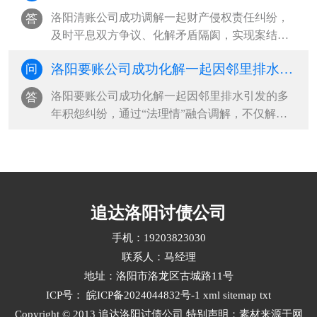
点从事挖掘机司机工作，双方未签订书面劳务合
洛阳清账公司成功调解一起财产侵权责任纠纷，
答
同，仅口头达成劳务约定，明确···
及时平息双方争议、化解矛盾隔阂，实现案结事
了人和。2023年9月，泉口镇黄田村村民杨某将其
洛阳要账公司成功化解一起因邻里排水引发的多年积怨纠纷
问
一铁质储水罐存放于门源县某公司库房内，双方
未签订书面保管合同，仅达成口头存放约定，未
洛阳要账公司成功化解一起因邻里排水引发的多
答
明确相关权利义务。2026年2月，···
年积怨纠纷，通过“法理情”融合调解，不仅解决
了李某合家排水难题，更解开了双方多年心结，
让昔日“冤家”握手言和，重拾亲情与邻里和睦。
李某合与李某既是邻居，又是亲戚，本应相互帮
助，却因日常琐事积怨已久，···
追达洛阳讨债公司
手机：19203823030
联系人：马经理
地址：洛阳市洛龙区古城路11号
ICP号：
皖ICP备2024044832号-1
xml
sitemap
txt
Copyright © 2013 追达洛阳讨债公司 特别声明：素材来源于网